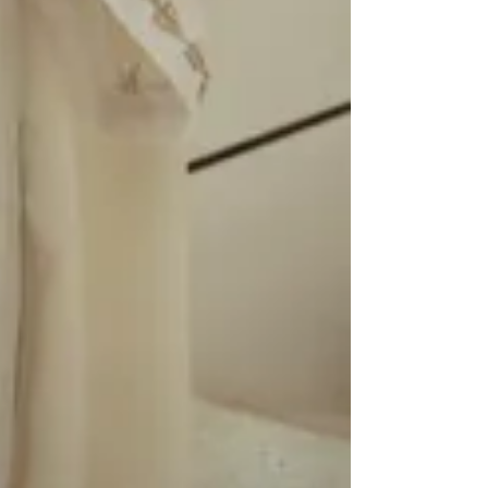
90980426
تواصل مع الفرع
احصل علي الاتجاهات
مغلق